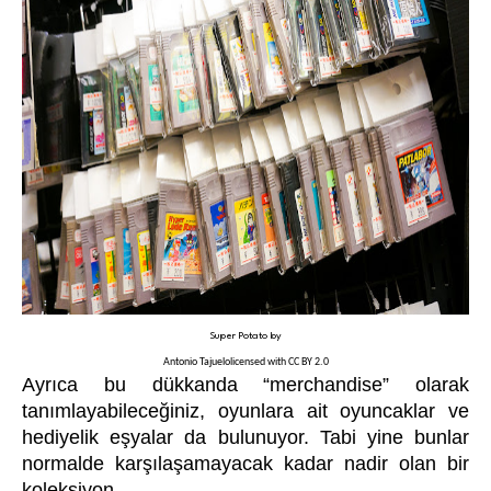
Super Potato
by
Antonio Tajuelo
licensed with
CC BY 2.0
Ayrıca bu dükkanda “merchandise” olarak
tanımlayabileceğiniz, oyunlara ait oyuncaklar ve
hediyelik eşyalar da bulunuyor. Tabi yine bunlar
normalde karşılaşamayacak kadar nadir olan bir
koleksiyon.