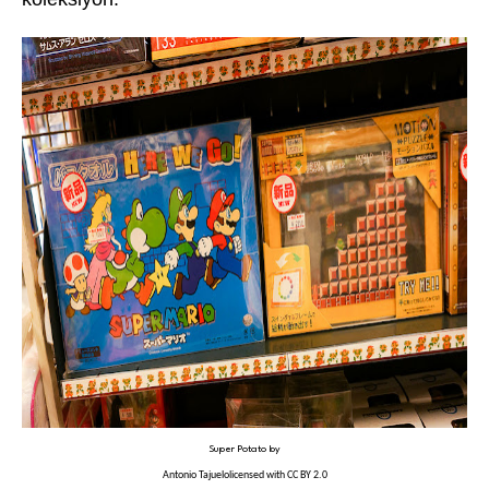
Super Potato
by
Antonio Tajuelo
licensed with
CC BY 2.0