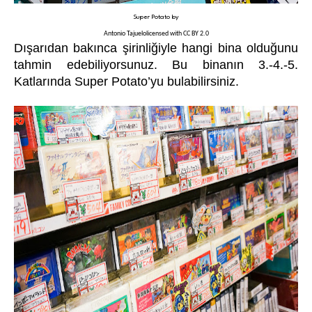
Super Potato
by
Antonio Tajuelo
licensed with
CC BY 2.0
Dışarıdan bakınca şirinliğiyle hangi bina olduğunu
tahmin edebiliyorsunuz. Bu binanın 3.-4.-5.
Katlarında Super Potato’yu bulabilirsiniz.