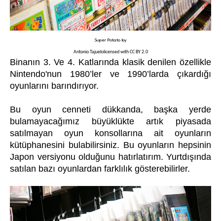
Super Potato
by
Antonio Tajuelo
licensed with
CC BY 2.0
Binanın 3. Ve 4. Katlarında klasik denilen özellikle
Nintendo'nun 1980’ler ve 1990’larda çıkardığı
oyunlarını barındırıyor.
Bu oyun cenneti dükkanda, başka yerde
bulamayacağımız büyüklükte artık piyasada
satılmayan oyun konsollarına ait oyunların
kütüphanesini bulabilirsiniz. Bu oyunların hepsinin
Japon versiyonu olduğunu hatırlatırım. Yurtdışında
satılan bazı oyunlardan farklılık gösterebilirler.