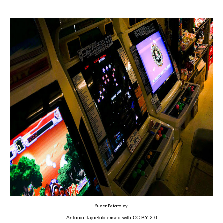
Super Patato
by
Antonio Tajuelo
licensed with
CC BY 2.0