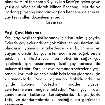
olmam. Milattan sonra 9.yüzyılda Kore’ye gelen çayın
yetiştiği bölgeler olarak bilinen Boseong, Jeju-do ve
Hadong (Gyeongsangnam-do)’da her sene geleneksel
çay festivalleri düzenlenmektedir.
Yeşil Çay( Nokcha)
Yeşil çay, yeşil rengini korumak için kurutulmuş çaydır.
Evlerde çay evlerinde en çok tüketilen çeşitlerden biri
olmasının yanında marketlerde de bulunması en
yaygın olanıdır. Bu çayı ister sıcak ister soğuk servis
edebilirsiniz. Hatta yazın serinletici bir soğuk çay
içebilmek için tasarlanmış özel çay torbası da
bulunmaktadır. Koreliler aynı zamanda sebzelerin yeşil
rengini korumak ve et ve balık kokularını gidermek için
kullanmaktadır. Sağlık açısından bakıldığında ise
içinde bulunan “catechin” maddesi yiyecek
zehirlenmelerini engellemektedir. Yeşil çayın aynı
zamanlarda keklerde kurabiyelerde, bingsu(buzlu
tatlı) ve dondurmalarda kullanıldığını da görürseniz